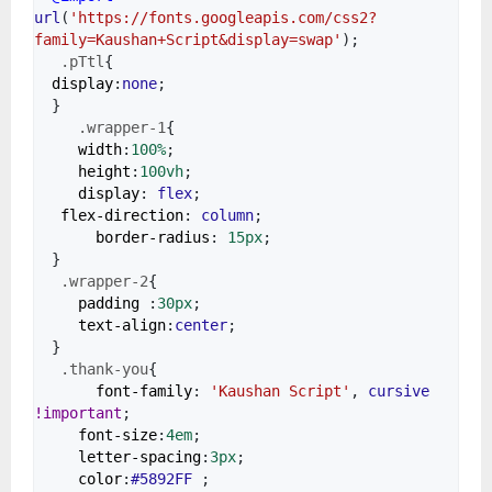
url
(
'https://fonts.googleapis.com/css2?
family=Kaushan+Script&display=swap'
);
.pTtl
{
display
:
none
;
}
.wrapper-1
{
width
:
100%
;
height
:
100vh
;
display
:
flex
;
flex-direction
:
column
;
border-radius
:
15px
;
}
.wrapper-2
{
padding
:
30px
;
text-align
:
center
;
}
.thank-you
{
font-family
:
'Kaushan Script'
,
cursive
!important
;
font-size
:
4em
;
letter-spacing
:
3px
;
color
:
#5892FF
;