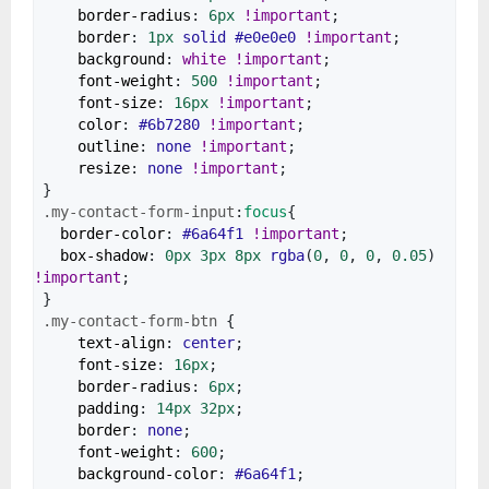
border-radius
:
6px
!important
;
border
:
1px
solid
#e0e0e0
!important
;
background
:
white
!important
;
font-weight
:
500
!important
;
font-size
:
16px
!important
;
color
:
#6b7280
!important
;
outline
:
none
!important
;
resize
:
none
!important
;
}
.my-contact-form-input
:
focus
{
border-color
:
#6a64f1
!important
;
box-shadow
:
0px
3px
8px
rgba
(
0
,
0
,
0
,
0.05
)
!important
;
}
.my-contact-form-btn
{
text-align
:
center
;
font-size
:
16px
;
border-radius
:
6px
;
padding
:
14px
32px
;
border
:
none
;
font-weight
:
600
;
background-color
:
#6a64f1
;