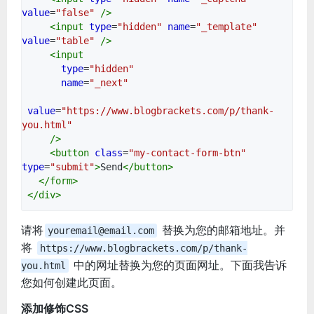
value
=
"false"
/>
<
input
type
=
"hidden"
name
=
"_template"
value
=
"table"
/>
<
input
type
=
"hidden"
name
=
"_next"
value
=
"https://www.blogbrackets.com/p/thank-
you.html"
/>
<
button
class
=
"my-contact-form-btn"
type
=
"submit"
>
Send
</
button
>
</
form
>
</
div
>
请将
替换为您的邮箱地址。并
youremail@email.com
将
https://www.blogbrackets.com/p/thank-
中的网址替换为您的页面网址。下面我告诉
you.html
您如何创建此页面。
添加修饰CSS