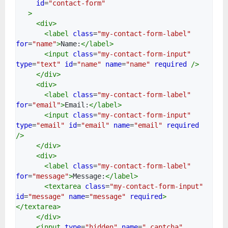
id
=
"contact-form"
>
<
div
>
<
label
class
=
"my-contact-form-label"
for
=
"name"
>
Name:
</
label
>
<
input
class
=
"my-contact-form-input"
type
=
"text"
id
=
"name"
name
=
"name"
required
/>
</
div
>
<
div
>
<
label
class
=
"my-contact-form-label"
for
=
"email"
>
Email:
</
label
>
<
input
class
=
"my-contact-form-input"
type
=
"email"
id
=
"email"
name
=
"email"
required
/>
</
div
>
<
div
>
<
label
class
=
"my-contact-form-label"
for
=
"message"
>
Message:
</
label
>
<
textarea
class
=
"my-contact-form-input"
id
=
"message"
name
=
"message"
required
>
</
textarea
>
</
div
>
<
input
type
=
"hidden"
name
=
"_captcha"