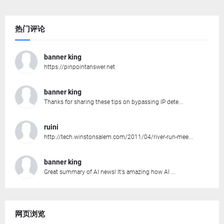
热门评论
banner king
https://pinpointanswer.net
banner king
Thanks for sharing these tips on bypassing IP dete...
ruini
http://tech.winstonsalem.com/2011/04/river-run-mee...
banner king
Great summary of AI news! It's amazing how AI ...
网页浏览