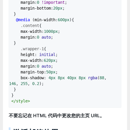
margin
:
0
!important
;
margin-bottom
:
20px
;
}
@media
(
min-width
:
600px
){
.content
{
max-width
:
1000px
;
margin
:
0
auto
;
}
.wrapper-1
{
height
:
initial
;
max-width
:
620px
;
margin
:
0
auto
;
margin-top
:
50px
;
box-shadow
:
4px
8px
40px
8px
rgba
(
88
,
146
,
255
,
0.2
);
}
}
</
style
>
不要忘记在 HTML 代码中更改您的主页 URL。