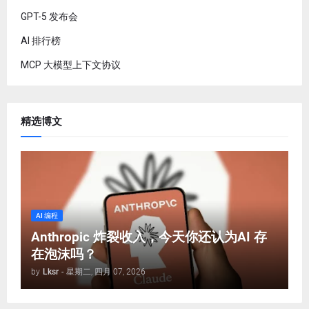
GPT-5 发布会
AI 排行榜
MCP 大模型上下文协议
精选博文
AI 编程
Anthropic 炸裂收入，今天你还认为AI 存
在泡沫吗？
by
Lksr
-
星期二, 四月 07, 2026