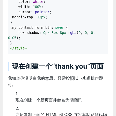
color
:
white
;
width
:
100%
;
cursor
:
pointer
;
margin-top
:
12px
;
}
.my-contact-form-btn
:
hover
{
box-shadow
:
0px
3px
8px
rgba
(
0
,
0
,
0
,
0.05
);
}
</
style
>
现在创建一个“thank you”页面
我知道你没明白我的意思。只需按照以下步骤操作即
可。
现在创建一个新页面并命名为“谢谢”。
之后复制下面的 HTML 和 CSS 并将其粘贴到代码