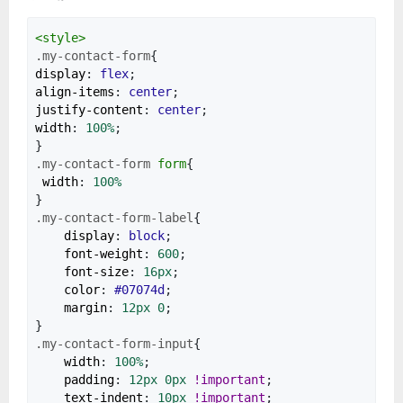
<
style
>
.my-contact-form
{
display
:
flex
;
align-items
:
center
;
justify-content
:
center
;
width
:
100%
;
}
.my-contact-form
form
{
width
:
100%
}
.my-contact-form-label
{
display
:
block
;
font-weight
:
600
;
font-size
:
16px
;
color
:
#07074d
;
margin
:
12px
0
;
}
.my-contact-form-input
{
width
:
100%
;
padding
:
12px
0px
!important
;
text-indent
:
10px
!important
;