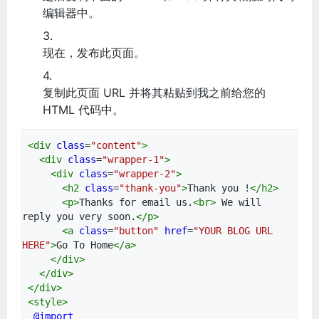
编辑器中。
现在，发布此页面。
复制此页面 URL 并将其粘贴到我之前给您的
HTML 代码中。
<
div
class
=
"content"
>
<
div
class
=
"wrapper-1"
>
<
div
class
=
"wrapper-2"
>
<
h2
class
=
"thank-you"
>
Thank you !
</
h2
>
<
p
>
Thanks for email us.
<
br
>
We will
reply you very soon.
</
p
>
<
a
class
=
"button"
href
=
"YOUR BLOG URL
HERE"
>
Go To Home
</
a
>
</
div
>
</
div
>
</
div
>
<
style
>
@import