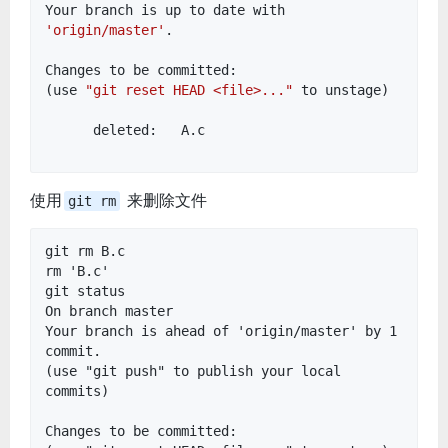
Your branch is up to date with
'origin/master'
.
Changes to be committed:
(use
"git reset HEAD <file>..."
to unstage)
deleted: A.c
使用
来删除文件
git rm
git rm B.c
rm 'B.c'
git status
On branch master
Your branch is ahead of 'origin/master' by 1
commit.
(use "git push" to publish your local
commits)
Changes to be committed: