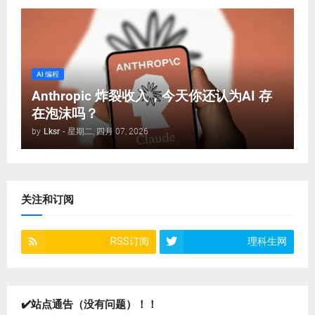
AI 编程
Anthropic 炸裂收入，今天你还认为AI 存
在泡沫吗？
by
Lksr
-
星期二, 四月 07, 2026
关注和订阅
RSS订阅
理科生网
✔️站点通告（没有问题）！！