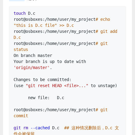
touch
D.c
root@osboxes:/home/user/my_project
# echo
"this is D.c file" >> D.c
root@osboxes:/home/user/my_project
# git add
D.c
root@osboxes:/home/user/my_project
# git
status
On branch master
Your branch is up to date with
'origin/master'
.
Changes to be committed:
(use
"git reset HEAD <file>..."
to unstage)
new file: D.c
root@osboxes:/home/user/my_project
# git
commit
git
rm
--cached
D.c
## 这种情况删除后，D.c 文
件会被保留