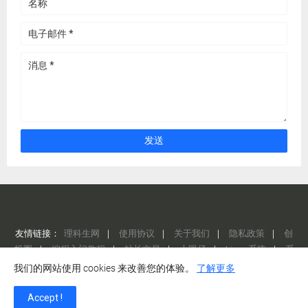
友情链接：
理科生网
｜
使用协议
｜
关于我们
｜
隐私政策
｜
创
投圈
｜
编程入门教程
｜
站长交易
｜
大眼仔
｜
Linux 系统
｜
系
统总裁
｜
AI 工具集
｜
LMarena
我们的网站使用 cookies 来改善您的体验。
了解更多
Design by -
理科生网站
京ICP备12345678号
我们尽可能保证信息的准确性，
Accept !
但如有误或侵犯了您的合法权益，请随时与我们联系