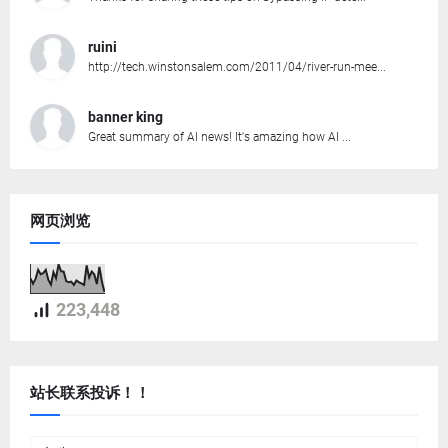
ruini
http://tech.winstonsalem.com/2011/04/river-run-mee...
banner king
Great summary of AI news! It's amazing how AI ...
网页浏览
223,448
站长联系投诉！！