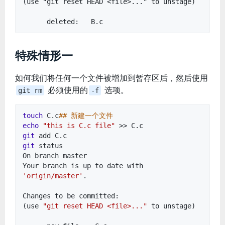
(use "git reset HEAD <file>..." to unstage)
deleted: B.c
特殊情形一
如何我们将任何一个文件被增加到暂存区后，然后使用
必须使用的
选项。
git rm
-f
touch
C.c
## 新建一个文件
echo
"this is C.c file"
>> C.c
git
add C.c
git
status
On branch master
Your branch is up to date with
'origin/master'
.
Changes to be committed:
(use
"git reset HEAD <file>..."
to unstage)