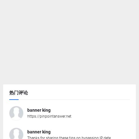
热门评论
banner king
https://pinpointanswer.net
banner king
Thanks for sharing these tips on bypassing IP dete...