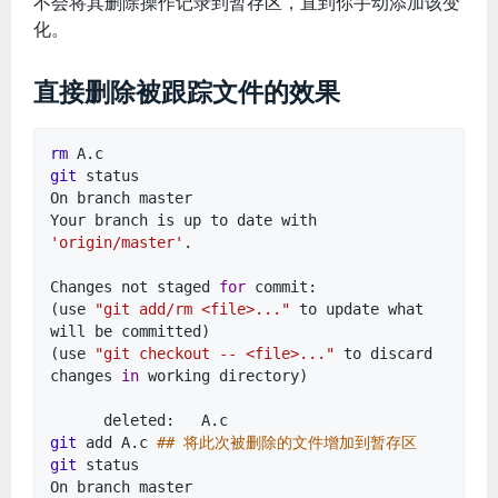
不会将其删除操作记录到暂存区，直到你手动添加该变
化。
直接删除被跟踪文件的效果
rm
A.c
git
status
On branch master
Your branch is up to date with
'origin/master'
.
Changes not staged
for
commit:
(use
"git add/rm <file>..."
to update what
will be committed)
(use
"git checkout -- <file>..."
to discard
changes
in
working directory)
deleted: A.c
git
add A.c
## 将此次被删除的文件增加到暂存区
git
status
On branch master