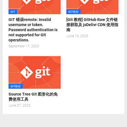
GIT
GIT教程
GIT 错误remote: Invalid
[Git 教程] GitHub Raw 文件链
username or token.
接获取及 jsDelivr CDN 使用指
Password authentication is
南
not supported for Git
June 13, 2025
operations.
September 17, 2025
GIT教程
Source Tree Git 图形化的免
费使用工具
June 07, 2025