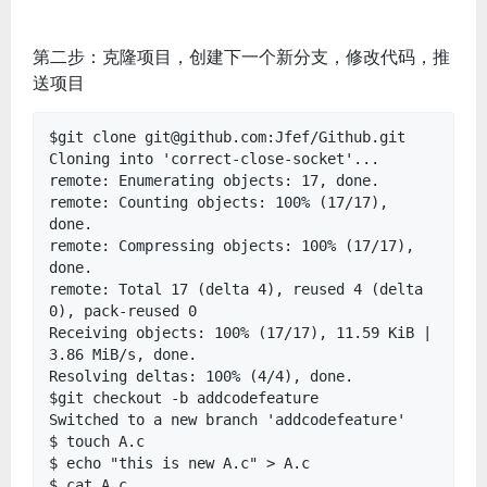
第二步：克隆项目，创建下一个新分支，修改代码，推
送项目
$git clone git@github.com:Jfef/Github.git
Cloning into 'correct-close-socket'...
remote: Enumerating objects: 17, done.
remote: Counting objects: 100% (17/17),
done.
remote: Compressing objects: 100% (17/17),
done.
remote: Total 17 (delta 4), reused 4 (delta
0), pack-reused 0
Receiving objects: 100% (17/17), 11.59 KiB |
3.86 MiB/s, done.
Resolving deltas: 100% (4/4), done.
$git checkout -b addcodefeature
Switched to a new branch 'addcodefeature'
$ touch A.c
$ echo "this is new A.c" > A.c
$ cat A.c