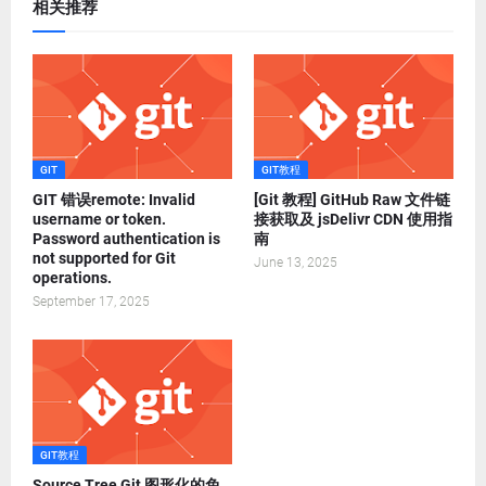
相关推荐
GIT
GIT教程
GIT 错误remote: Invalid
[Git 教程] GitHub Raw 文件链
username or token.
接获取及 jsDelivr CDN 使用指
Password authentication is
南
not supported for Git
June 13, 2025
operations.
September 17, 2025
GIT教程
Source Tree Git 图形化的免