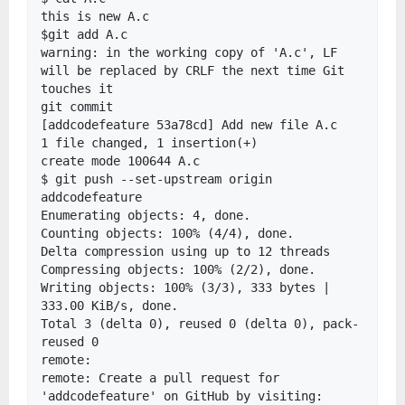
this is new A.c
$git add A.c
warning: in the working copy of 'A.c', LF
will be replaced by CRLF the next time Git
touches it
git commit
[addcodefeature 53a78cd] Add new file A.c
1 file changed, 1 insertion(+)
create mode 100644 A.c
$ git push --set-upstream origin
addcodefeature
Enumerating objects: 4, done.
Counting objects: 100% (4/4), done.
Delta compression using up to 12 threads
Compressing objects: 100% (2/2), done.
Writing objects: 100% (3/3), 333 bytes |
333.00 KiB/s, done.
Total 3 (delta 0), reused 0 (delta 0), pack-
reused 0
remote:
remote: Create a pull request for
'addcodefeature' on GitHub by visiting: