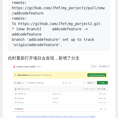
remote:
https://github.com/Jfef/my_porject2/pull/new
/addcodefeature
remote:
To https://github.com/Jfef/my_porject2.git
* [new branch] addcodefeature ->
addcodefeature
branch 'addcodefeature' set up to track
'origin/addcodefeature'.
此时重新打开项目会发现，新增了分支