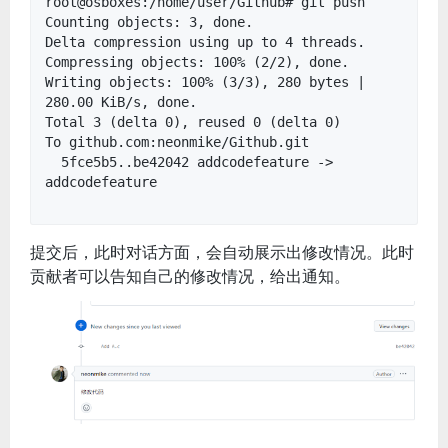
root@osboxes:/home/user/Github# git push
Counting objects: 3, done.
Delta compression using up to 4 threads.
Compressing objects: 100% (2/2), done.
Writing objects: 100% (3/3), 280 bytes |
280.00 KiB/s, done.
Total 3 (delta 0), reused 0 (delta 0)
To github.com:neonmike/Github.git
5fce5b5..be42042 addcodefeature ->
addcodefeature
提交后，此时对话方面，会自动展示出修改情况。此时
贡献者可以告知自己的修改情况，给出通知。