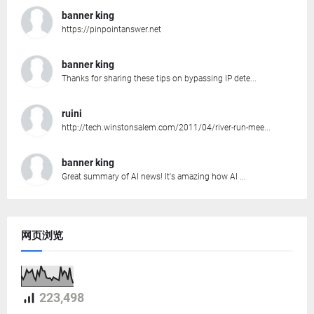
banner king
https://pinpointanswer.net
banner king
Thanks for sharing these tips on bypassing IP dete...
ruini
http://tech.winstonsalem.com/2011/04/river-run-mee...
banner king
Great summary of AI news! It's amazing how AI ...
网页浏览
223,498