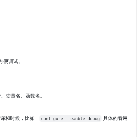
项
方便调试。
行、变量名、函数名。
编译和时候，比如：
具体的看用
configure --eanble-debug