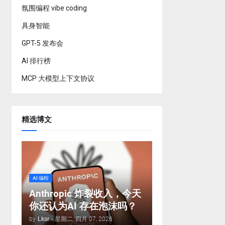
氛围编程 vibe coding
具身智能
GPT-5 发布会
AI 排行榜
MCP 大模型上下文协议
精选博文
AI 编程
Anthropic 炸裂收入，今天
你还认为AI 存在泡沫吗？
by
Lksr
-
星期二, 四月 07, 2026