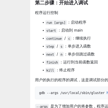
第二步骤：开始进入调试
程序运行控制
：启动程序
run [args]
：启动到 main
start
/
：继续执行
continue
c
/
：单步进入函数
step
s
/
：单步但跳过函数
next
n
：运行到当前函数返回
finish
：终止程序
kill
用户的执行的程序的调试，这是调试部分的
gdb --args /usr/local/sbin/gluster 
是为了增加用户的将参数，程序运
--args