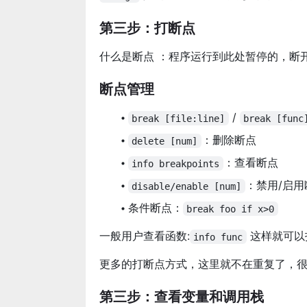
第三步：打断点
什么是断点 ：程序运行到此处暂停的，断
断点管理
/
break [file:line]
break [func
：删除断点
delete [num]
：查看断点
info breakpoints
：禁用/启用
disable/enable [num]
条件断点：
break foo if x>0
一般用户查看函数:
这样就可以
info func
更多的打断点方式，这里就不在重复了，
第三步：查看变量和调用栈