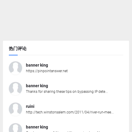
热门评论
banner king
https://pinpointanswer.net
banner king
Thanks for sharing these tips on bypassing IP dete...
ruini
http://tech.winstonsalem.com/2011/04/river-run-mee...
banner king