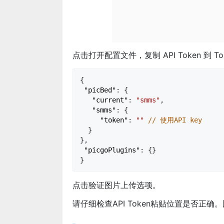
点击打开配置文件，复制 API Token 到 To
{
"picBed"
: {
"current"
:
"smms"
,
"smms"
: {
"token"
:
""
// 使用API key
}
},
"picgoPlugins"
: {}
}
点击验证图片上传选项。
请仔细检查API Token粘贴位置是否正确