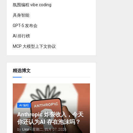
氛围编程 vibe coding
具身智能
GPT-5 发布会
AI 排行榜
MCP 大模型上下文协议
精选博文
AI 编程
Anthropic 炸裂收入，今天
你还认为AI 存在泡沫吗？
by
Lksr
-
星期二, 四月 07, 2026