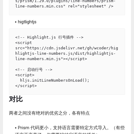
s/prism/1.29.0/plugins/line-numbers/prism-
higtlightjs
<!-- Highlight.js 行号插件 -->

<script 
src="https://cdn.jsdelivr.net/gh/wcoder/hig
hlightjs-line-numbers.js/dist/highlightjs-
line-numbers.min.js"></script>

<!-- 启动行号 -->

<script>

  hljs.initLineNumbersOnLoad();

对比
两者之间没有绝对的优劣之分，各有特点
Prism 代码更小，支持语言需要特定方式导入。（有些