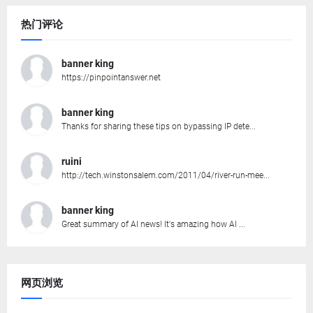
热门评论
banner king
https://pinpointanswer.net
banner king
Thanks for sharing these tips on bypassing IP dete...
ruini
http://tech.winstonsalem.com/2011/04/river-run-mee...
banner king
Great summary of AI news! It's amazing how AI ...
网页浏览