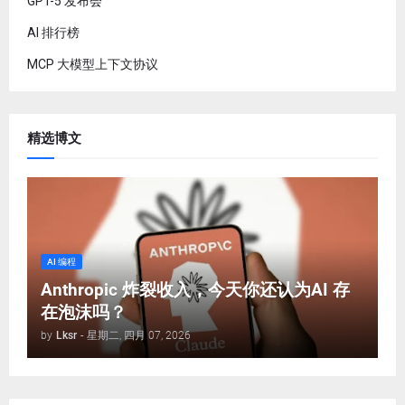
GPT-5 发布会
AI 排行榜
MCP 大模型上下文协议
精选博文
AI 编程
Anthropic 炸裂收入，今天你还认为AI 存
在泡沫吗？
by
Lksr
-
星期二, 四月 07, 2026