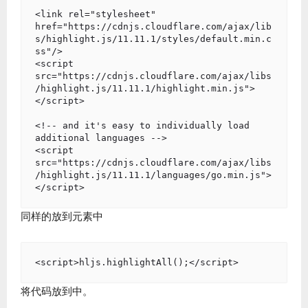
<link rel="stylesheet" 
href="https://cdnjs.cloudflare.com/ajax/lib
s/highlight.js/11.11.1/styles/default.min.c
ss"/>

<script 
src="https://cdnjs.cloudflare.com/ajax/libs
/highlight.js/11.11.1/highlight.min.js">
</script>

<!-- and it's easy to individually load 
additional languages -->

<script 
src="https://cdnjs.cloudflare.com/ajax/libs
/highlight.js/11.11.1/languages/go.min.js">
同样的放到元素中
将代码放到中。