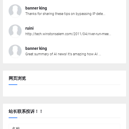
banner king
Thanks for sharing these tips on bypassing IP dete...
ruini
http://tech.winstonsalem.com/2011/04/river-run-mee...
banner king
Great summary of AI news! It's amazing how AI ...
网页浏览
站长联系投诉！！