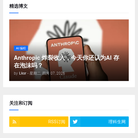
精选博文
AI 编程
Anthropic 炸裂收入，今天你还认为AI 存
在泡沫吗？
by
Lksr
-
星期二, 四月 07, 2026
关注和订阅
RSS订阅
理科生网