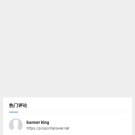
热门评论
banner king
https://pinpointanswer.net