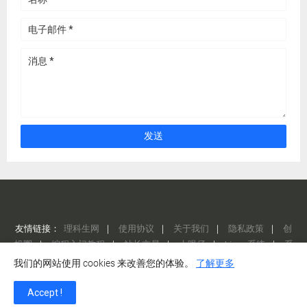
友情链接：
理科生网
｜
使用协议
｜
关于我们
｜
隐私政策
｜
创
投圈
｜
编程入门教程
｜
站长交易
｜
大眼仔
｜
Linux 系统
｜
系
统总裁
｜
AI 工具集
｜
LMarena
我们的网站使用 cookies 来改善您的体验。
了解更多
Design by -
理科生网站
京ICP备12345678号
我们尽可能保证信息的准确性，
Accept !
但如有误或侵犯了您的合法权益，请随时与我们联系