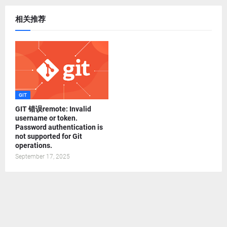
相关推荐
GIT
GIT 错误remote: Invalid
username or token.
Password authentication is
not supported for Git
operations.
September 17, 2025