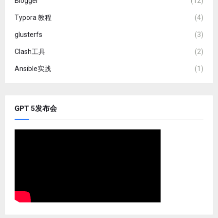
Blogger
(12)
Typora 教程
(4)
glusterfs
(3)
Clash工具
(2)
Ansible实践
(1)
GPT 5发布会