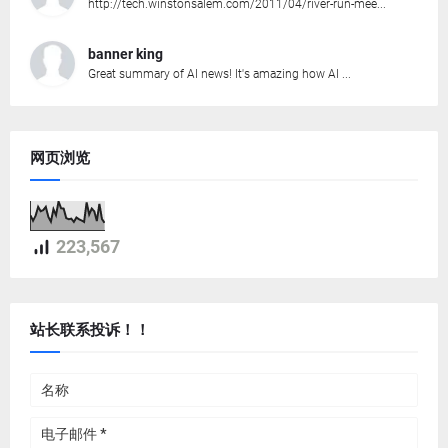
http://tech.winstonsalem.com/2011/04/river-run-mee...
banner king
Great summary of AI news! It's amazing how AI ...
网页浏览
223,567
站长联系投诉！！