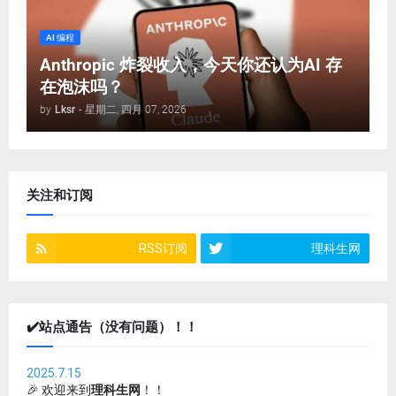
AI 编程
Anthropic 炸裂收入，今天你还认为AI 存
在泡沫吗？
by
Lksr
-
星期二, 四月 07, 2026
关注和订阅
RSS订阅
理科生网
✔️站点通告（没有问题）！！
2025.7.15
🎉 欢迎来到
理科生网
！！