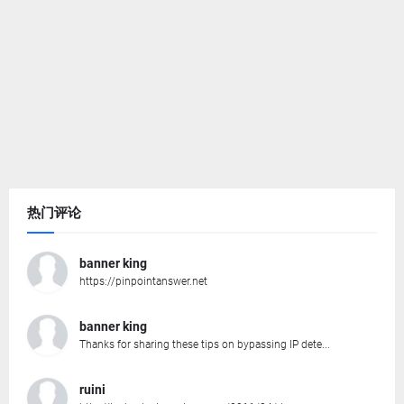
热门评论
banner king
https://pinpointanswer.net
banner king
Thanks for sharing these tips on bypassing IP dete...
ruini