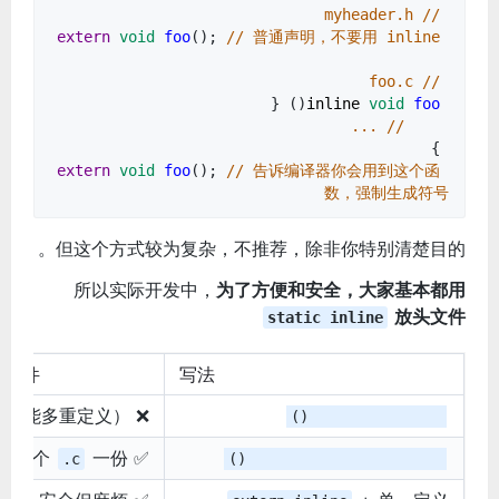
// myheader.h
extern
void
foo
();
// 普通声明，不要用 inline
// foo.c
() {
inline
void
foo
// ...
}
extern
void
foo
();
// 告诉编译器你会用到这个函
数，强制生成符号
但这个方式较为复杂，不推荐，除非你特别清楚目的。
所以实际开发中，
为了方便和安全，大家基本都用
放头文件
static inline
头文件
写法
❌ 不安全（可能多重定义）
inline void foo()
一份
✅ 安全，每个
.c
static inline void foo()