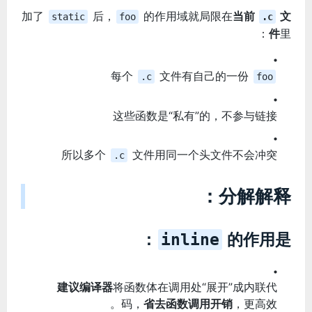
加了
后，
的作用域就局限在
当前
文
static
foo
.c
件
里：
每个
文件有自己的一份
.c
foo
这些函数是“私有”的，不参与链接
所以多个
文件用同一个头文件不会冲突
.c
分解解释：
的作用是：
inline
建议编译器
将函数体在调用处“展开”成内联代
码，
省去函数调用开销
，更高效。