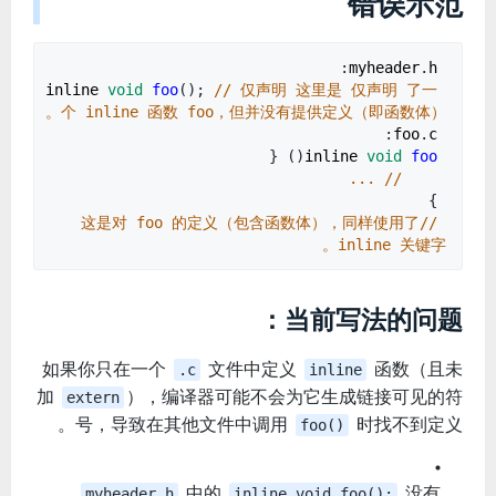
错误示范
:
myheader
.
h
inline
void
foo
();
// 仅声明 这里是 仅声明 了一
个 inline 函数 foo，但并没有提供定义（即函数体）。
:
foo
.
c
() {
inline
void
foo
// ...
}
//这是对 foo 的定义（包含函数体），同样使用了
inline 关键字。
当前写法的问题：
如果你只在一个
文件中定义
函数（且未
.c
inline
加
），编译器可能不会为它生成链接可见的符
extern
号，导致在其他文件中调用
时找不到定义。
foo()
中的
没有
myheader.h
inline void foo();