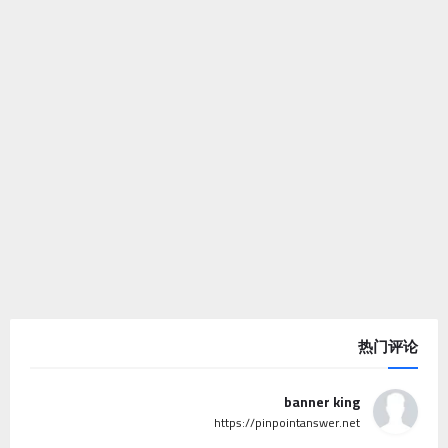
热门评论
banner king
https://pinpointanswer.net