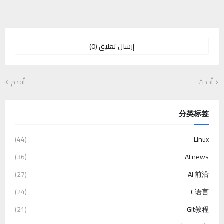
إرسال تعليق (0)
أحدث
أقدم
分类标签
(44)
Linux
(36)
AI news
(27)
AI 前沿
(24)
C语言
(21)
Git教程