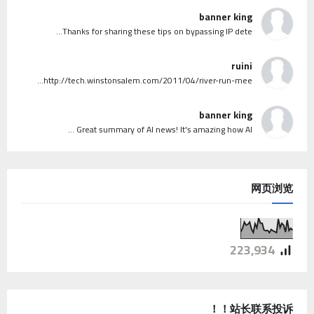
banner king
Thanks for sharing these tips on bypassing IP dete...
ruini
http://tech.winstonsalem.com/2011/04/river-run-mee...
banner king
Great summary of AI news! It's amazing how AI ...
网页浏览
223,934
站长联系投诉！！