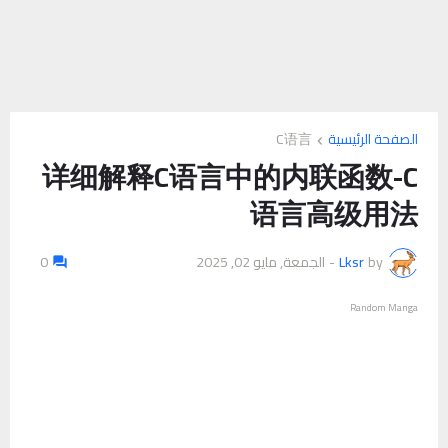
الصفحة الرئيسية
C语言
详细解释C语言中的内联函数-C
语言高级用法
by
Lksr
-
الجمعة, مايو 02, 2025
0
Random Manga