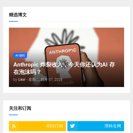
精选博文
AI 编程
Anthropic 炸裂收入，今天你还认为AI 存
在泡沫吗？
by
Lksr
-
星期二, 四月 07, 2026
关注和订阅
RSS订阅
理科生网