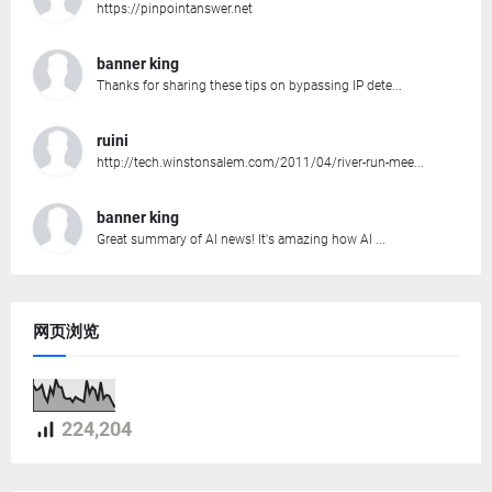
https://pinpointanswer.net
banner king
Thanks for sharing these tips on bypassing IP dete...
ruini
http://tech.winstonsalem.com/2011/04/river-run-mee...
banner king
Great summary of AI news! It's amazing how AI ...
网页浏览
224,204