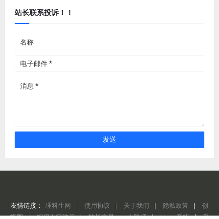
站长联系投诉！！
友情链接：
理科生网
｜
使用协议
｜
关于我们
｜
隐私政策
｜
创
投圈
｜
编程入门教程
｜
站长交易
｜
大眼仔
｜
Linux 系统
｜
系