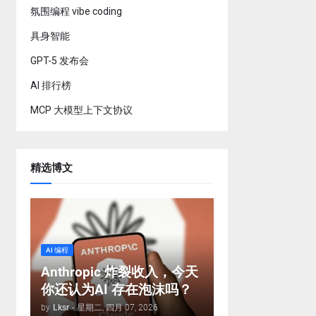
氛围编程 vibe coding
具身智能
GPT-5 发布会
AI 排行榜
MCP 大模型上下文协议
精选博文
AI 编程
Anthropic 炸裂收入，今天
你还认为AI 存在泡沫吗？
by
Lksr
-
星期二, 四月 07, 2026