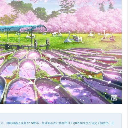
求上市，哪吒机器人灵犀X2-N发布，全球知名设计协作平台 Figma 向纽交所递交了招股书，正