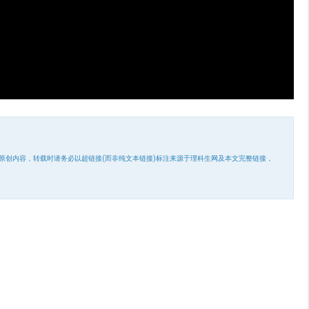
原创内容，转载时请务必以超链接(而非纯文本链接)标注来源于理科生网及本文完整链接，