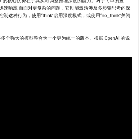
13B”的核心优势在于其实时调整推理深度的能力。对于简单的查
迅速响应;而面对更复杂的问题，它则能激活涉及多步骤思考的深
行为，使用“think”启用深度模式，或使用“no_think”关闭
计划将多个强大的模型整合为一个更为统一的版本。根据 OpenAI 的说