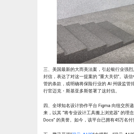
三、美国最新的大而美法案，引起银行业强烈
封信，表达了对这一提案的 “重大关切”。该信
管的条款，或明确将保险行业的 AI 州级监管
行官迈克・斯基亚多斯签署了这封信。
四、全球知名设计协作平台 Figma 向纽交所
来，以其 “将专业设计工具搬上浏览器” 的理念
Docs” 的美誉。如今，该平台已拥有45万名