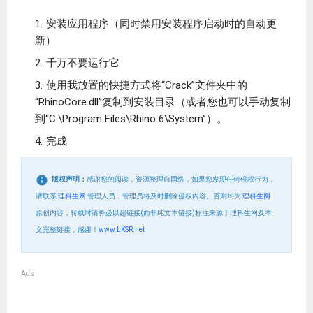
安装应用程序（同时禁用安装程序启动时的自动更
新）
千万不要运行它
使用我放置的快捷方式将“Crack”文件夹中的
“RhinoCore.dll”复制到安装目录（或者您也可以手动复制
到“C:\Program Files\Rhino 6\System”）。
完成
版权声明：
感谢您的阅读，资源整理自网络，如果您发现任何侵权行为，
请联系
理科生网
管理人员，管理员将及时删除侵权内容。否则均为
理科生网
原创内容，转载时请务必以超链接(而非纯文本链接)标注来源于理科生网及本
文完整链接，感谢！
www.LKSR.net
Ads