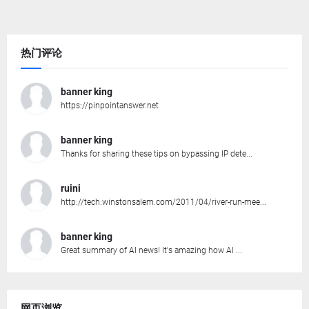
热门评论
banner king
https://pinpointanswer.net
banner king
Thanks for sharing these tips on bypassing IP dete...
ruini
http://tech.winstonsalem.com/2011/04/river-run-mee...
banner king
Great summary of AI news! It's amazing how AI ...
网页浏览