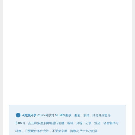
#资源分享
Rhino 可以对 NURBS 曲线、曲面、实体、细分几何图形
(SubD)、点云和多边形网格进行创建、编辑、分析、记录、渲染、动画制作与
转换 。只要硬件条件允许，不受复杂度、阶数与尺寸大小的限