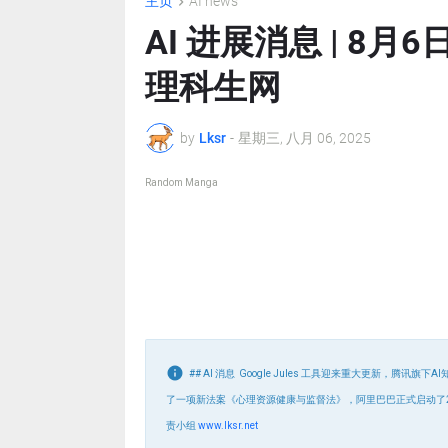
主页
AI news
AI 进展消息 | 8
理科生网
by
Lksr
-
星期三, 八月 06, 2025
Random Manga
## AI 消息 Google Jules 工具迎来重大更新，腾
了一项新法案《心理资源健康与监督法》，阿里巴巴正式启动了20
责小组
www.lksr.net