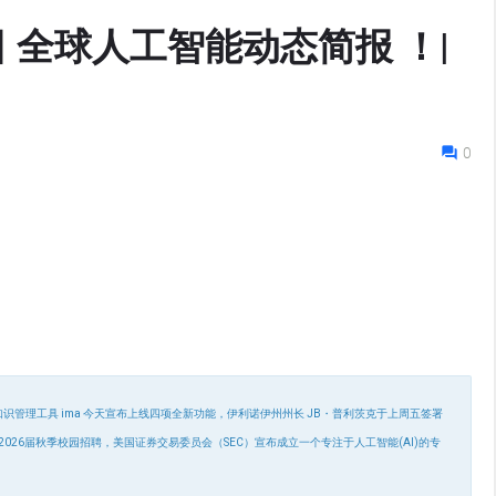
月6日 全球人工智能动态简报 ！|
0
讯旗下AI知识管理工具 ima 今天宣布上线四项全新功能，伊利诺伊州州长 JB・普利茨克于上周五签署
26届秋季校园招聘，美国证券交易委员会（SEC）宣布成立一个专注于人工智能(AI)的专