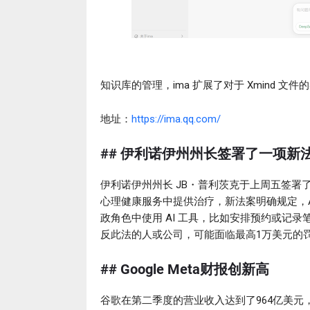
知识库的管理，ima 扩展了对于 Xmind
地址：
https://ima.qq.com/
## 伊利诺伊州州长签署了一项
伊利诺伊州州长 JB・普利茨克于上周五签署
心理健康服务中提供治疗，新法案明确规定，
政角色中使用 AI 工具，比如安排预约或记
反此法的人或公司，可能面临最高1万美元的
## Google Meta财报创新高
谷歌在第二季度的营业收入达到了964亿美元