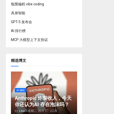
氛围编程 vibe coding
具身智能
GPT-5 发布会
AI 排行榜
MCP 大模型上下文协议
精选博文
AI 编程
Anthropic 炸裂收入，今天
你还认为AI 存在泡沫吗？
by
Lksr
-
星期二, 四月 07, 2026