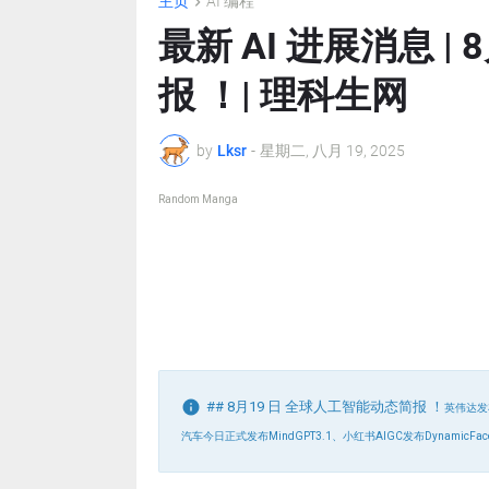
主页
AI 编程
最新 AI 进展消息 |
报 ！| 理科生网
by
Lksr
-
星期二, 八月 19, 2025
Random Manga
## 8月19 日 全球人工智能动态简报 ！
英伟达发布
汽车今日正式发布MindGPT3.1、小红书AIGC发布Dynamic