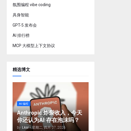
氛围编程 vibe coding
具身智能
GPT-5 发布会
AI 排行榜
MCP 大模型上下文协议
精选博文
AI 编程
Anthropic 炸裂收入，今天
你还认为AI 存在泡沫吗？
by
Lksr
-
星期二, 四月 07, 2026