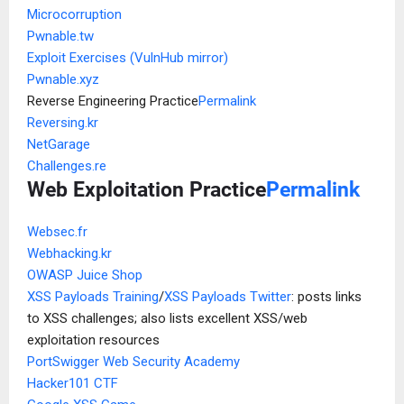
Microcorruption
Pwnable.tw
Exploit Exercises (VulnHub mirror)
Pwnable.xyz
Reverse Engineering Practice
Permalink
Reversing.kr
NetGarage
Challenges.re
Web Exploitation Practice
Permalink
Websec.fr
Webhacking.kr
OWASP Juice Shop
XSS Payloads Training
/
XSS Payloads Twitter
: posts links
to XSS challenges; also lists excellent XSS/web
exploitation resources
PortSwigger Web Security Academy
Hacker101 CTF