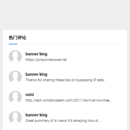
热门评论
banner king
https://pinpointanswer.net
banner king
Thanks for sharing these tips on bypassing IP dete...
ruini
http://tech.winstonsalem.com/2011/04/river-run-mee...
banner king
Great summary of AI news! It's amazing how AI ...