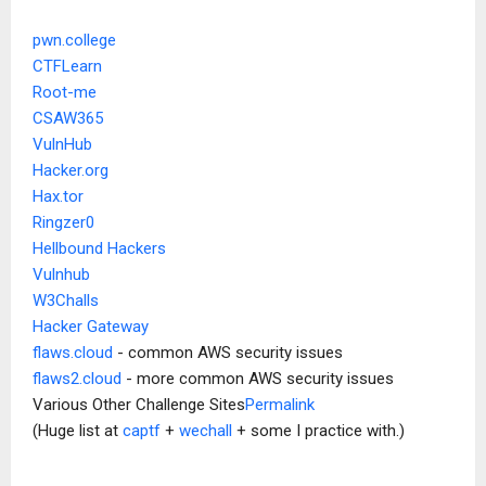
pwn.college
CTFLearn
Root-me
CSAW365
VulnHub
Hacker.org
Hax.tor
Ringzer0
Hellbound Hackers
Vulnhub
W3Challs
Hacker Gateway
flaws.cloud
- common AWS security issues
flaws2.cloud
- more common AWS security issues
Various Other Challenge Sites
Permalink
(Huge list at
captf
+
wechall
+ some I practice with.)