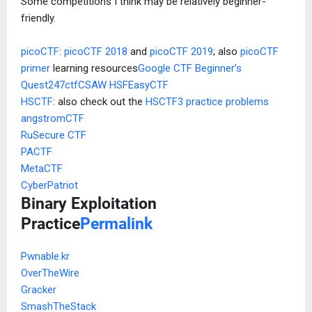
Some competitions I think may be relatively beginner-
friendly.
picoCTF
:
picoCTF 2018
and
picoCTF 2019
; also
picoCTF
primer
learning resources
Google CTF Beginner’s
Quest
247ctf
CSAW HSF
EasyCTF
HSCTF
: also check out the
HSCTF3 practice problems
angstromCTF
RuSecure CTF
PACTF
MetaCTF
CyberPatriot
Binary Exploitation
Practice
Permalink
Pwnable.kr
OverTheWire
Gracker
SmashTheStack