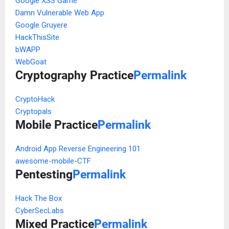
Google XSS Game
Damn Vulnerable Web App
Google Gruyere
HackThisSite
bWAPP
WebGoat
Cryptography Practice
Permalink
CryptoHack
Cryptopals
Mobile Practice
Permalink
Android App Reverse Engineering 101
awesome-mobile-CTF
Pentesting
Permalink
Hack The Box
CyberSecLabs
Mixed Practice
Permalink