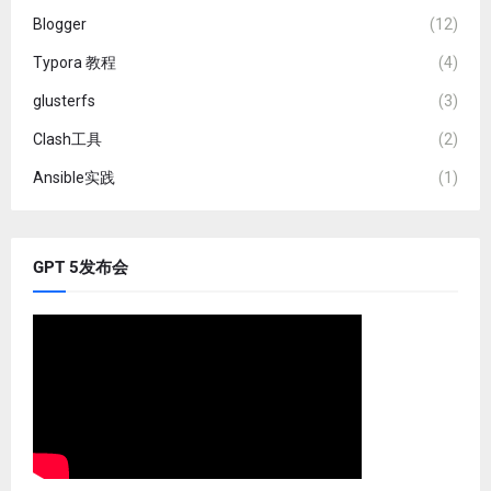
Blogger
(12)
Typora 教程
(4)
glusterfs
(3)
Clash工具
(2)
Ansible实践
(1)
GPT 5发布会