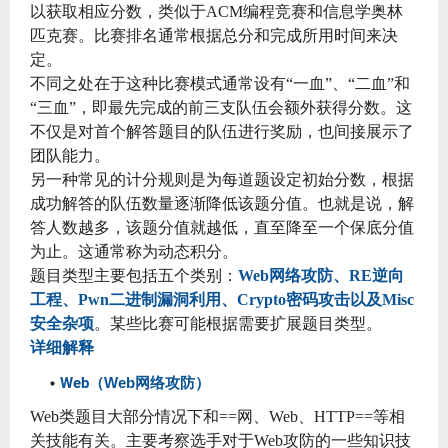
以获取相应分数，类似于ACM编程竞赛和信息学奥林
匹克赛。比赛排名通常根据总分和完成所用时间来决
定。
不同之处在于这种比赛模式通常设有“一血”、“二血”和
“三血”，即最先完成的前三支队伍会额外获得分数。这
不仅是对首个解答题目的队伍进行奖励，也间接展示了
团队能力。
另一种常见的计分规则是为每道题设定初始分数，根据
成功解答的队伍数量逐渐降低该题分值。也就是说，解
答人数越多，该题分值就越低，直至降至一个保底分值
为止。这通常称为动态积分。
题目类型主要包括五个类别：
Web网络攻防、
RE逆向
工程
、Pwn二进制漏洞利用、Crypto密码攻击以及Misc
安全杂项
。某些比赛可能根据需要扩展题目类型。
详细解释
Web（
Web网络攻防
）
Web类题目大部分情况下和==网、Web、HTTP==等相
关技能有关。主要考察选手对于Web攻防的一些知识技