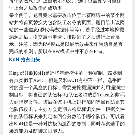
每个队伍只允许上台展示30次)，选手也需要尽可能保
证上台之后攻击的成功率
举个例子。题目要求需要攻击位于比赛网络中的某个网
站并将首页替换为包含队伍名称的页面。题目给出该网
站的一些信息(源代码/数据库等等)，选手经过本地挖掘
漏洞之后，提交展示申请，排期到了之后进行上台展
示。注意，因为RW模式是以展示效果来作为题目是否
完成的准则，所以在RW模式中并不存在Flag。
KoH-抢占山头
King of Hill(KoH)是近些年新衍生的一种赛制。该赛制
有点类似于AwD，但是又和AwD有些不一样。选手面
对的是一个黑盒的目标，需要先挖掘漏洞并利用漏洞控
制目标。将自己的队伍标识(队伍名称或是Token之类)写
入到指定文件。随后在该主机上进行加固等操作防止其
他队伍攻击，主办方会定期去检查标识文件，根据文件
中的队伍标识来判定本回合分数给予哪个队伍。可以看
出KoH也是一种对抗极为激烈的赛制，同时考察选手的
渗透能力及防御加固能力。