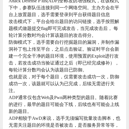
Attack Defense P lus(ADP)全称攻防增强模式，在该模式
下中，参赛队伍连接到同一个网络空间。主办方会在平
台上放置题目，选手需要登录到平台获得题目信息
攻击模式下，平台会给出题目的访问链接，选手按照解
题模式做题提交flag即可完成攻击，当完成攻击后， 每
轮计算分数时均会计算该题目的攻击得分。
防御模式下，选手需要自行挖掘题目的漏洞，并制作漏
洞补丁包上传至平台，之后点击验证。验证时平台会新
建一个完全干净的题目环境，使用预置的Exploit进行攻
击，若攻击成功当验证通过之后（即已经完成修补），
每轮计算分数均会认为该题目已防御。
也就是说，对于每个题目，仅需要攻击成功一次，防御
成功一次，该题就可以认为已完成，后续无需进行关
注。
ADP通常仅包含Web及Pwn两种类型的题目。随着比赛
的进行，最早的题目可能会下线，后续也有可能会上线
新的题目。
ADP相较于AwD来说，选手无须编写批量攻击脚本，也
无需关注题目的环境是否被攻击，是否服务异常等等，