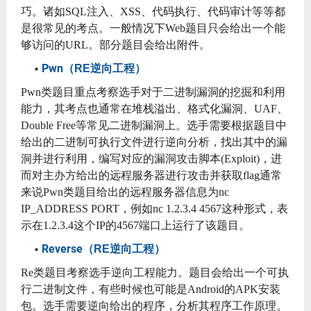
巧。诸如SQL注入、XSS、代码执行、代码审计等等都
是很常见的考点。一般情况下Web题目只会给出一个能
够访问的URL。部分题目会给出附件。
Pwn（
）
RE逆向工程
Pwn类题目重点考察选手对于二进制漏洞的挖掘和利用
能力，其考点也通常在堆栈溢出、格式化漏洞、UAF、
Double Free等常见二进制漏洞上。选手需要根据题目中
给出的二进制可执行文件进行逆向分析，找出其中的漏
洞并进行利用，编写对应的漏洞攻击脚本(Exploit)，进
而对主办方给出的远程服务器进行攻击并获取flag通常
来说Pwn类题目给出的远程服务器信息为nc
IP_ADDRESS PORT，例如nc 1.2.3.4 4567这种形式，表
示在1.2.3.4这个IP的4567端口上运行了该题目。
Reverse（
）
RE逆向工程
Re类题目考察选手逆向工程能力。题目会给出一个可执
行二进制文件，有些时候也可能是Android的APK安装
包。选手需要逆向给出的程序，分析其程序工作原理。