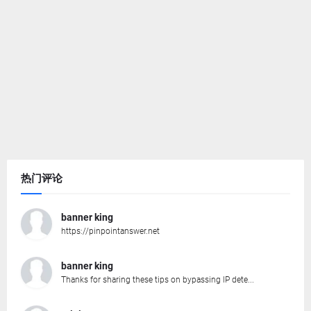
热门评论
banner king
https://pinpointanswer.net
banner king
Thanks for sharing these tips on bypassing IP dete...