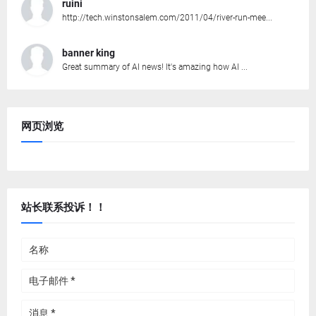
ruini
http://tech.winstonsalem.com/2011/04/river-run-mee...
banner king
Great summary of AI news! It's amazing how AI ...
网页浏览
站长联系投诉！！