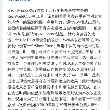
R eal W orld(RW) 首次于2018年长亭科技主办的
RealWorldCTF中出现，该赛制着重考察选手在面对真实
的环境下的漏洞挖掘与利用能力。通常RW模式出题也
会围绕着能够应用于真实渗透攻击当中的漏洞，一般来
说RW常见题型为VM/Docker逃逸、针对浏览器的攻
击、针对IoT/Car等设备的攻击，Web类攻击等等 在RW
赛制中会有一个Show Time，当选手认为自己已经可以
完成题目时，选手可以在比赛平台上提交展示申请，由
工作人员根据申请先后顺序进行展示排期。选手展示之
前需要上台并连接相关网络，同时现场大屏会切换至目
标的正常页面。选手确认连接并测试OK之后开始计
时。一般情况下上台攻击的时间为5分钟，选手一旦完
成攻击现场大屏幕会实时看到攻击的效果，此时裁判会
根据效果是否符合题目要求来判定该题是否完成。如5
在攻击时间内依然未能看到展示效果则认为本次攻击失
败。现如今为了防止选手恶意排期。通常会有一个队伍
总展示次数(例如在2019年数字经济云安全公测大赛中