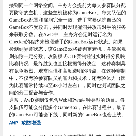
接到同一个网络空间。主办方会提前为每支参赛队分配
要防守的主机，这些主机被称为GameBox。每支队伍的
GameBox配置和漏洞完全一致。选手需要保护自己的
GameBox不受攻击，并同时发现漏洞并攻击对手的服务
来获取分数。在AwD中，主办方会定时运行名为
Checker的程序来检测选手的GameBox运行状态。如果
检测到异常状态，该GameBox将被判定宕机，并依据规
则扣除一定分数。攻防模式CTF赛制通过实时得分反映
比赛情况，最终胜负也直接根据得分决定，这种赛制具
有竞争激烈、观赏性强和高度透明的特点。在这种赛制
中，不仅考验参赛队员的智力和技术，还考验体力（因
为比赛通常持续24至48小时左右），同时也测试团队之
间的分工配合与合作。
通常，AwD赛制仅包含Web和Pwn两种类型的题目。每
支队伍可能会分配多个GameBox，在比赛过程中，最早
的GameBox可能会下线，同时新的GameBox也会上线。
AWP-攻防增强