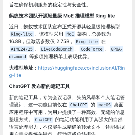
旨在确保初期服务的稳定性与安全性。
蚂蚁技术团队开源轻量级 MoE 推理模型 Ring-lite
近日，蚂蚁技术团队宣布正式开源其轻量级推理模型
。该模型采用
架构，总参数为
Ring-lite
MoE
16.8B，但激活参数仅 2.75B，
在
Ring-lite
、
、
、
AIME24/25
LiveCodeBench
CodeForce
GPQA-
等多项推理榜单上表现优异。
diamond
大模型地址
：
https://huggingface.co/inclusionAI/Rin
g-lite
ChatGPT 发布新的笔记工具
新的笔记工具，专为会议记录、头脑风暴和个人笔记管
理设计。这一功能目前仅在
的
桌面
ChatGPT
macOS
应用程序中可用，为用户提供了一种高效、无缝的信息
整理方式。
的笔记功能利用了其强大的自然
ChatGPT
语言处理能力，不仅能生成精确的转录文本，还能根据
用户需求提炼关键点、行动项或总结报告。