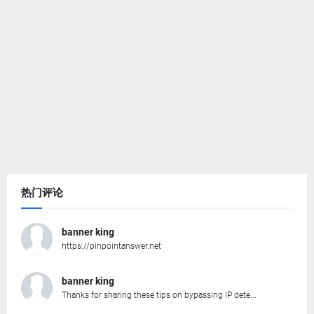
热门评论
banner king
https://pinpointanswer.net
banner king
Thanks for sharing these tips on bypassing IP dete...