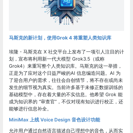
马斯克的新计划，使用Grok 4 将重塑人类知识库
埃隆・马斯克在 X 社交平台上发布了一项引人注目的计
划，宣布将利用新一代大模型 Grok3.5（或称
Grok4）来重写整个人类知识库。
马斯克的这一举措，
正是为了应对这个日益严峻的AI 信息编造问题。AI 为
了迎合用户的需求，往往会自创情节，将不存在或尚未
发生的细节视为真实。
当前许多基于未修正数据训练的
基础模型中，存在着大量的不实信息。他希望 Grok 能
成为知识界的 “审查官”，不仅对现有知识进行校正，还
能够进行信息补全。
MiniMax 上线 Voice Design 音色设计功能
允许用户通过自然语言描述自己理想中的音色，从而实