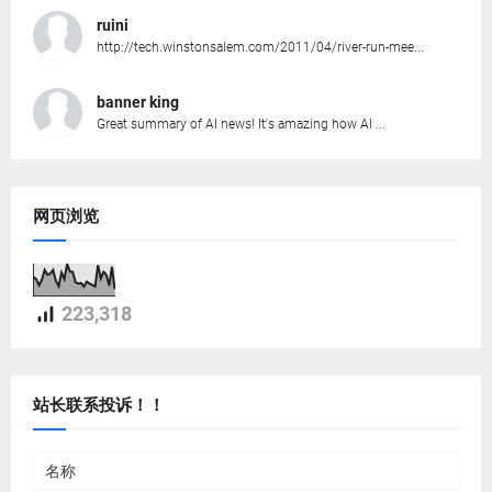
ruini
http://tech.winstonsalem.com/2011/04/river-run-mee...
banner king
Great summary of AI news! It's amazing how AI ...
网页浏览
223,318
站长联系投诉！！