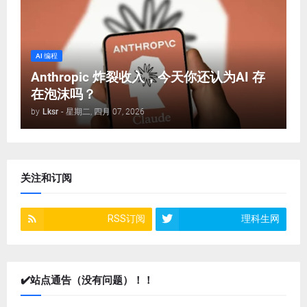
AI 编程
Anthropic 炸裂收入，今天你还认为AI 存
在泡沫吗？
by
Lksr
-
星期二, 四月 07, 2026
关注和订阅
RSS订阅
理科生网
✔️站点通告（没有问题）！！