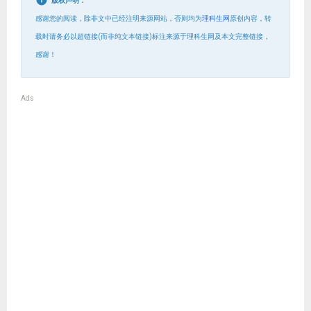
版权声明：
感谢您的阅读，除非文中已经注明来源网站，否则均为
理科生网
原创内容，转
载时请务必以超链接(而非纯文本链接)标注来源于理科生网及本文完整链接，
感谢！
Ads