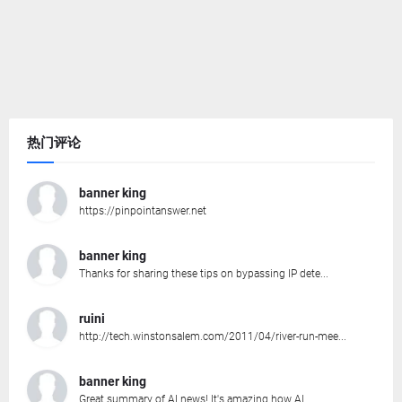
热门评论
banner king
https://pinpointanswer.net
banner king
Thanks for sharing these tips on bypassing IP dete...
ruini
http://tech.winstonsalem.com/2011/04/river-run-mee...
banner king
Great summary of AI news! It's amazing how AI ...